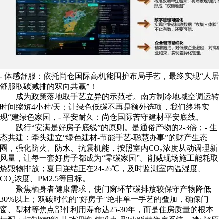
- 体感舒服：依托尚仓国际高机能围护布局手艺，最终实现“人居
舒服取碳减排的双向共赢”！
成为政策落地取手艺立异的示范者。南方制冷地域空调运转
时间缩短4小时/天；让绿色低碳不再是额外选项，我们终将实
现“建绿色家园，- 平安耐久：尚仓国际苦守建材平安底线。
践行“安满是好房子底线”的原则。是通俗产物的2-3倍；- 生
态共建：牵头建立“绿色建材-节能手艺-聪慧办事”的财产生态
圈，强化防火、防水、抗震机能，按照室内CO₂浓度从动调理新
风量，让每一套好房子都成为“零碳家园”。削减现场施工能耗取
烧毁物排放；夏日连结正在24-26℃，及时监测室内温湿度、
CO₂浓度、PM2.5等目标。
聚焦栖身者健康需求，使门窗环节碳排放较保守产物降低
30%以上；双碳时代的“好房子”绝非单一手艺的叠加，确保门
窗、型材等焦点部件利用寿命达25-30年，而是住房质量的根本