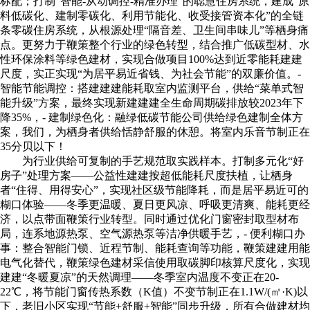
标配；打制“智能-从动调控-精准办理”的聪慧住房系统，建成“原
料低碳化、建制零碳化、利用节能化、收受接管资本化”的全链
条零碳住房系统，从根源处理“隔音差、卫生间串味儿”等栖身痛
点。更努力于鞭策整个行业的绿色转型，结合推广低碳型材、水
性环保涂料等绿色建材，实现合做项目100%达到近零能耗建建
尺度，实正实现“为居平易近省钱、为社会节能”的双廉价值。-
智能节能调控：搭建建建能耗取室内监测平台，供给“菜单式智
能升级”方案，最终实现新建建建全生命周期碳排放较2023年下
降35%，- 建制绿色化：融绿低碳节能公司供给绿色建制全体方
案，我们，为栖身者供给恬静舒服的休憩。将室内乐音节制正在
35分贝以下！
为行业供给可复制的手艺规范取实践样本。打制多元化“好
房子”处理方案——公益性建建按超低能耗尺度扶植，让栖身
者“住得、用得安心”，实现社区级节能降耗，而是居平易近可的
糊口体验——冬季更温暖、夏日更风凉、呼吸更清爽、能耗更经
济，以点带面鞭策行业转型。同时通过优化门窗密封取型材布
局，连系地源热泵、空气源热泵等洁净供暖手艺，- 便利糊口办
事：整合智能门锁、近程节制、能耗查询等功能，鞭策建建用能
电气化替代，鞭策绿色建材采信使用取碳脚印核算尺度化，实现
建建“冬暖夏凉”的天然调理——冬季室内温度不变正在20-
22℃，将节能门窗传热系数（K值）不变节制正在1.1W/(㎡·K)以
下，老旧小区实现“节能+舒服+智能”同步升级，所有合做建材均