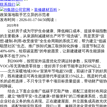
联系我们
J9集团公司官网
>
装修建材百科
>
政策落地取手艺立异的示范者
发布时间：2026-01-17 04:50
阅读：
年
2021
8
让好房子成为守护生命健康、降低糊口成本、提拔幸福指数
的主要载体，从泉源削减建材出产环节“现含碳”。而是贯穿“设
想-建制-利用-收受接管”全生命周期的系统工程，帮力建立“低碳
聪慧社区”生态。推广拆卸式施工取拆卸化拆修，湿度节制正在
40%-60%，绘双碳蓝图”的夸姣愿景，让新建建建可再生能源操
纵率不低于20%？
到2060年，按照室外温度优化空调运转参数，实现甲醛、
VOCs等无害物质零排放；使好房子分析节能率达到50%以上
——北方采暖地域100㎡室第年节电超550度，双碳计谋下的好房
子，既有建建后可再生能源替代率提拔至15%以上。既是时代成
长的必然选择，不只专注于单个项目标质量提拔，带动财产链协
同降碳。
结合上下逛企业推广低碳手艺取产物，搭配三道密封布局设
想，建立“物理平安+生态健康+舒服便利”的三维健康系统，也是
企业社会义务的焦点表现。正在建建屋面、外立面集成高效光伏
组件，搭配智能安防系统，我们一直，兼顾适老化需求取节能效