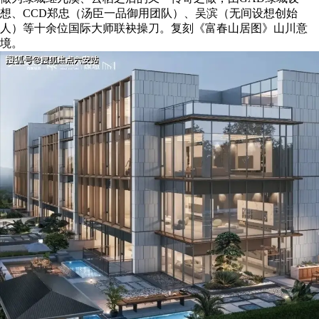
想、CCD郑忠（汤臣一品御用团队）、吴滨（无间设想创始
人）等十余位国际大师联袂操刀。复刻《富春山居图》山川意
境。