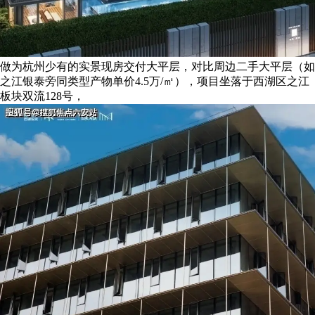
做为杭州少有的实景现房交付大平层，对比周边二手大平层（如
之江银泰旁同类型产物单价4.5万/㎡），项目坐落于西湖区之江
板块双流128号，