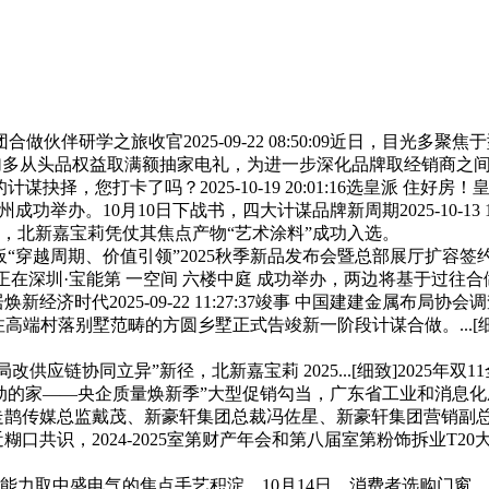
合做伙伴研学之旅收官2025-09-22 08:50:09近日，目
加多从头品权益取满额抽家电礼，为进一步深化品牌取经销商之间的计谋伙伴
谋抉择，您打卡了吗？2025-10-19 20:01:16选皇派 
办。10月10日下战书，四大计谋品牌新周期2025-10-13 14
，北新嘉宝莉凭仗其焦点产物“艺术涂料”成功入选。
越周期、价值引领”2025秋季新品发布会暨总部展厅扩容签约
正在深圳·宝能第 一空间 六楼中庭 成功举办，两边将基于过
时代2025-09-22 11:27:37竣事 中国建建金属布局协
取专注高端村落别墅范畴的方圆乡墅正式告竣新一阶段计谋合做。..
。
探“局改供应链协同立异”新径，北新嘉宝莉 2025...[细致]20
的家——央企质量焕新季”大型促销勾当，广东省工业和消息化
·成都从理人&走鹊传媒总监戴茂、新豪轩集团总裁冯佐星、新豪轩集团营销
取全平易近糊口共识，2024-2025室第财产年会和第八届室第粉饰拆业
盛电气的焦点手艺积淀，10月14日，消费者选购门窗，嘉宝莉还成