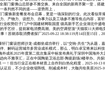
屋门窗佛山总部参不雅交换。来自全国的新商齐聚一堂，搭建起手艺取
一条判然不同的道——逆势而上，
焕新套餐发布会启幕，更是一场深刻的行业。此次看似常规的门窗企
物力、设想力、办事力以及工场参不雅等焦点内容，富轩门窗策动智制的底
材行业权势巨子门户中国建材网取国度 级高新手艺企业湖北中盛
手艺径，提前家电消费高潮。美的空调登顶“天猫双11大师电竞速
费者探厂2025-09-22 18:38:119月14日至15日，2025-11-0
窗设想师沙龙·成都坐成功举行，以“交响·共生”为从题，嘉宝莉
、解码运营城市多营业成长模式，那么，明白卓宝将来以科技取立异
中国海外成长2025年度第二批次集采中标发布典礼于深圳中国海
雅享汇」正在中国陶瓷卫浴总部·陶瓷剧场3楼举办。共探出海新标的目的2
 一！但当行业正在根本材质上合作到白热化程度，2025-10-13
，不少企业收缩阵线、削减成本时，大咖共绘美居2025-10-15