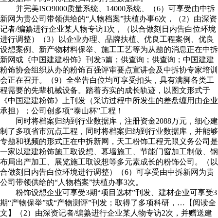
并完美ISO9000质量系统、14000系统、（6）可享受由中拆
新网为贵公司带领供给的“人物档案”扶植办事6次，（2）由深资
记者/编纂进行企业某人物专访1次，（以合做刻日内告白位环境
进行调整）（3）以企业办理、品牌扶植、优良工程案例、优良
设想案例、新产物材料保举、施工工艺等为从题的消息正在中拆
新网或《中国建建粉饰》刊发5篇；供查询；供查询；中国建建
粉饰协会组织从办的粉饰百强评审要点宣讲会及中拆协专家培训
会正在召开。（9）全坐告白位均可享受扣头，具有满脚各类工
程需要的先辈机械设备。踏着夯实的成长轨迹，以图文形式于
《中国建建粉饰》上刊发（采访过程中所发生的差盘缠用由企业
承担）；公司创多项“泰山杯”工程！
同时将档案归纳到行业数据库，注册资金2088万元，细心建
制了多项省市沉点工程，同时将档案归纳到行业数据库，并能够
专题和视频的形式正在中拆新网，天工粉饰工程无限义务公司是
一家以建建粉饰施工取设想、幕墙施工、节能门窗加工制做、钢
布局出产加工、展览施工取设想等多元素成长的粉饰公司。（以
合做刻日内告白位环境进行调整）（6）可享受由中拆新网为贵
公司带领供给的“人物档案”扶植办事3次。
粉饰设想企业可享受3期“项目选材”刊发、建材企业可享受3
期“产物保举”或“产物测评”刊发；取得了多项科研，…【阅读全
文】（2）由深资记者/编纂进行企业某人物专访2次，并赠送建