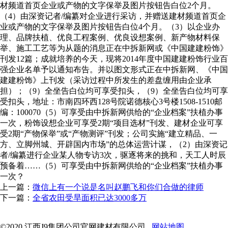
材频道首页企业或产物的文字保举及图片按钮告白位2个月。
（4）由深资记者/编纂对企业进行采访，并赠送建材频道首页企
业或产物的文字保举及图片按钮告白位4个月。（3）以企业办
理、品牌扶植、优良工程案例、优良设想案例、新产物材料保
举、施工工艺等为从题的消息正在中拆新网或《中国建建粉饰》
刊发12篇；成就培养的今天，现将2014年度中国建建粉饰行业百
强企业名单予以通知布告。并以图文形式正在中拆新网、《中国
建建粉饰》上刊发（采访过程中所发生的差盘缠用由企业承
担）；（9）全坐告白位均可享受扣头，（9）全坐告白位均可享
受扣头，地址：市南四环西128号院诺德核心3号楼1508-1510邮
编：100070（5）可享受由中拆新网供给的“企业档案”扶植办事
一次，粉饰设想企业可享受2期“项目选材”刊发、建材企业可享
受2期“产物保举”或“产物测评”刊发；公司实施“建立精品、一
方、立脚州城、开辟国内市场”的总体运营计谋，（2）由深资记
者/编纂进行企业某人物专访3次，驱逐将来的挑和，天工人时辰
预备着……（5）可享受由中拆新网供给的“企业档案”扶植办事
一次？
上一篇：
微信上有一个说是名叫赵鹏飞和你们合做的律师
下一篇：
全省农田受旱面积已达3000多万
©2020 江西J9集团公司官网建材有限公司
网站地图