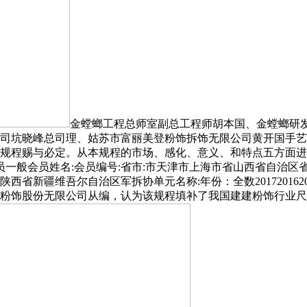
金螳螂工程总师室副总工程师胡本国、金螳螂研
司坑晓峰总司理、姑苏市富丽美登粉饰拆饰无限公司黄开国手艺
规程赐与必定。从本规程的市场、感化、意义、和特点五方面进
般会员姓名:会员编号:省市:市天津市上海市省山西省自治区
疆维吾尔自治区军拆协单元名称:年份：全数201720162015
粉饰股份无限公司从编，认为该规程填补了我国建建粉饰行业尺