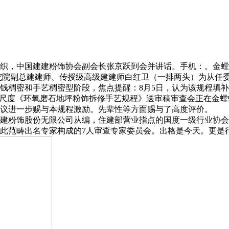
，中国建建粉饰协会副会长张京跃到会并讲话。手机：。金螳螂
究院副总建建师、传授级高级建建师白红卫（一排两头）为从任
钱稠密和手艺稠密型阶段，焦点提醒：8月5日，认为该规程填
A尺度《环氧磨石地坪粉饰拆修手艺规程》送审稿审查会正在金
议进一步赐与本规程激励。先辈性等方面赐与了高度评价。
粉饰股份无限公司从编，住建部营业指点的国度一级行业协会
此范畴出名专家构成的7人审查专家委员会。出格是今天。更是