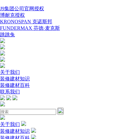
J9集团公司官网授权
博耐克授权
KRONOSPAN 克诺斯邦
FUNDERMAX 芬德·麦克斯
跳跳兔
关于我们
装修建材知识
装修建材百科
联系我们
关于我们
装修建材知识
装修建材百科