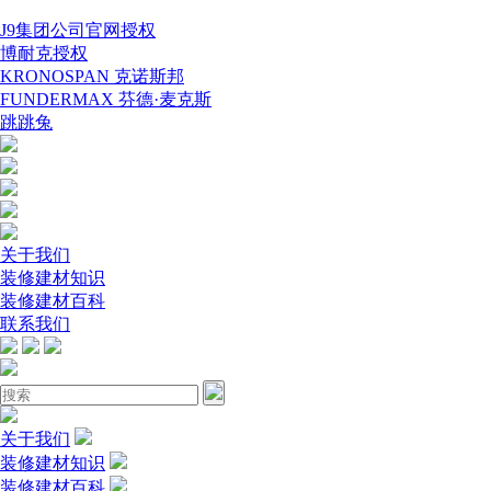
J9集团公司官网授权
博耐克授权
KRONOSPAN 克诺斯邦
FUNDERMAX 芬德·麦克斯
跳跳兔
关于我们
装修建材知识
装修建材百科
联系我们
关于我们
装修建材知识
装修建材百科