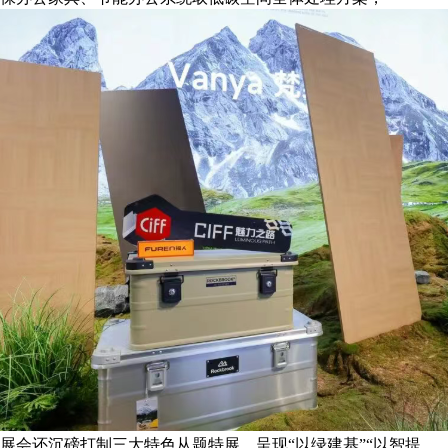
展会还沉磅打制三大特色从题特展，呈现“以绿建基”“以智提