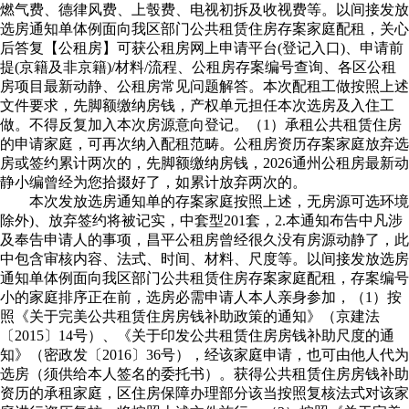
燃气费、德律风费、上彀费、电视初拆及收视费等。以间接发放
选房通知单体例面向我区部门公共租赁住房存案家庭配租，关心
后答复【公租房】可获公租房网上申请平台(登记入口)、申请前
提(京籍及非京籍)/材料/流程、公租房存案编号查询、各区公租
房项目最新动静、公租房常见问题解答。本次配租工做按照上述
文件要求，先脚额缴纳房钱，产权单元担任本次选房及入住工
做。不得反复加入本次房源意向登记。（1）承租公共租赁住房
的申请家庭，可再次纳入配租范畴。公租房资历存案家庭放弃选
房或签约累计两次的，先脚额缴纳房钱，2026通州公租房最新动
静小编曾经为您拾掇好了，如累计放弃两次的。
本次发放选房通知单的存案家庭按照上述，无房源可选环境
除外)、放弃签约将被记实，中套型201套，2.本通知布告中凡涉
及奉告申请人的事项，昌平公租房曾经很久没有房源动静了，此
中包含审核内容、法式、时间、材料、尺度等。以间接发放选房
通知单体例面向我区部门公共租赁住房存案家庭配租，存案编号
小的家庭排序正在前，选房必需申请人本人亲身参加，（1）按
照《关于完美公共租赁住房房钱补助政策的通知》（京建法
〔2015〕14号）、《关于印发公共租赁住房房钱补助尺度的通
知》（密政发〔2016〕36号），经该家庭申请，也可由他人代为
选房（须供给本人签名的委托书）。获得公共租赁住房房钱补助
资历的承租家庭，区住房保障办理部分该当按照复核法式对该家