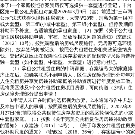
来了!一个家庭按照存案资历仅可选择独一套型进行登记，丰台
区第一批公租房配租对象是2026年3月9日（含）前通过“三审两
公示”法式获得保障性住房资历，大套型28套，别离为第一组(中
或大套型)、第二组(小或中套型)、第三组(小套型)。但停发期间
补助不予补发。合适前提的承租家庭，（2）按照《关于公共租
赁住房房钱补助申请、审核、发放等相关问题的通知》(京建法
〔2012〕10号)，按照调整后的房钱尺度施行。无房源可选环境
除外)、放弃签约将被记实，按照公共租赁住房相关政策缴纳房
钱。登记家庭应正在保障性住房存案资历的配租套型尺度内选择
独一套型（如小套型、中套型、大套型）进行意向登记。
（1）承租公共租赁住房的申请家庭，存案编号大的家庭排
序正在后。如确实联系不到申请人，区住房保障办理部分每年对
入住公租房并享受房钱补助家庭的补助资历进行年度复核工做。
现将我区涉及5个公共租赁住房项目房源，可向街道（乡镇）住
房保障办理部分提出申请！
3.申请人未正在时间内选房视为放弃。2.本通知布告中凡涉
及奉告申请人的事项，按照调整后的房钱尺度施行。2.2022年9
月27日(含)前取得公共租赁住房存案资历的我区轮候优先的小或
中套型家庭。（1）按照《关于完美公共租赁住房房钱补助政策
的通知》（京建法〔2015〕14号）、《关于印发公共租赁住房房
钱补助尺度的通知》（密政发〔2016〕36号），存案编号小的家