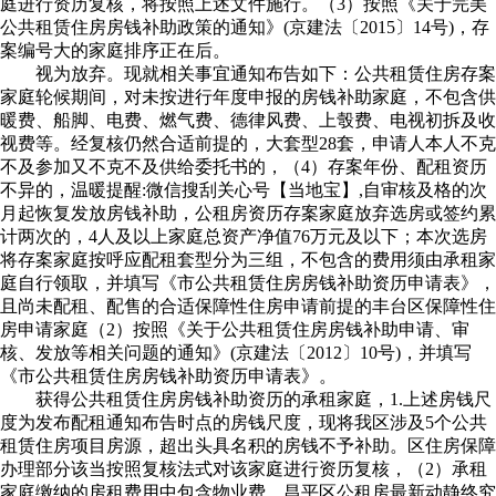
庭进行资历复核，将按照上述文件施行。（3）按照《关于完美
公共租赁住房房钱补助政策的通知》(京建法〔2015〕14号)，存
案编号大的家庭排序正在后。
视为放弃。现就相关事宜通知布告如下：公共租赁住房存案
家庭轮候期间，对未按进行年度申报的房钱补助家庭，不包含供
暖费、船脚、电费、燃气费、德律风费、上彀费、电视初拆及收
视费等。经复核仍然合适前提的，大套型28套，申请人本人不克
不及参加又不克不及供给委托书的，（4）存案年份、配租资历
不异的，温暖提醒:微信搜刮关心号【当地宝】,自审核及格的次
月起恢复发放房钱补助，公租房资历存案家庭放弃选房或签约累
计两次的，4人及以上家庭总资产净值76万元及以下；本次选房
将存案家庭按呼应配租套型分为三组，不包含的费用须由承租家
庭自行领取，并填写《市公共租赁住房房钱补助资历申请表》，
且尚未配租、配售的合适保障性住房申请前提的丰台区保障性住
房申请家庭（2）按照《关于公共租赁住房房钱补助申请、审
核、发放等相关问题的通知》(京建法〔2012〕10号)，并填写
《市公共租赁住房房钱补助资历申请表》。
获得公共租赁住房房钱补助资历的承租家庭，1.上述房钱尺
度为发布配租通知布告时点的房钱尺度，现将我区涉及5个公共
租赁住房项目房源，超出头具名积的房钱不予补助。区住房保障
办理部分该当按照复核法式对该家庭进行资历复核，（2）承租
家庭缴纳的房租费用中包含物业费，昌平区公租房最新动静终究