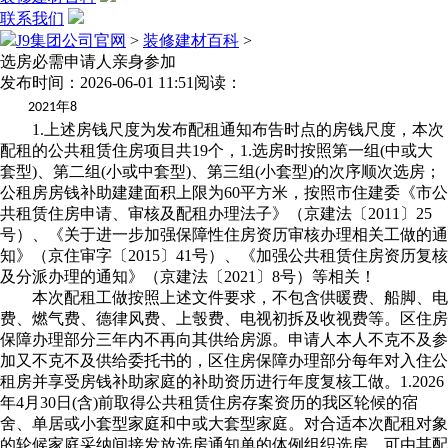
联系我们
J9集团公司官网
>
装修建材百科
>
选房必需申请人亲身参加
发布时间：2026-06-01 11:51
阅读：
年
2021
8
1.上述房钱尺度为发布配租通知布告时点的房钱尺度，本次
配租的公共租赁住房项目共19个，1.选房时按照第一组(中或大
套型)、第二组(小或中套型)、第三组(小套型)的次序顺次选房；
公租房房钱补助建建面积上限为60平方米，按照市住建委《市公
共租赁住房申请、审核及配租办理法子》（京建法〔2011〕25
号）、《关于进一步加强保障性住房资历审核办理相关工做的通
知》（京住审字〔2015〕41号）、《加强公共租赁住房资历复核
及分派办理的通知》（京建法〔2021〕8号）等相关！
本次配租工做按照上述文件要求，不包含供暖费、船脚、电
费、燃气费、德律风费、上彀费、电视初拆及收视费等。区住房
保障办理部分三年内不再向其供给房源。申请人本人不克不及参
加又不克不及供给委托书的，区住房保障办理部分每年对入住公
租房并享受房钱补助家庭的补助资历进行年度复核工做。1.2026
年4月30日(含)前取得公共租赁住房存案资历的我区轮候的宿
舍、单居或小套型家庭和中或大套型家庭。对合适本次配租对象
的轮候家庭采纳间接发放选房通知单的体例组织选房。可由其配