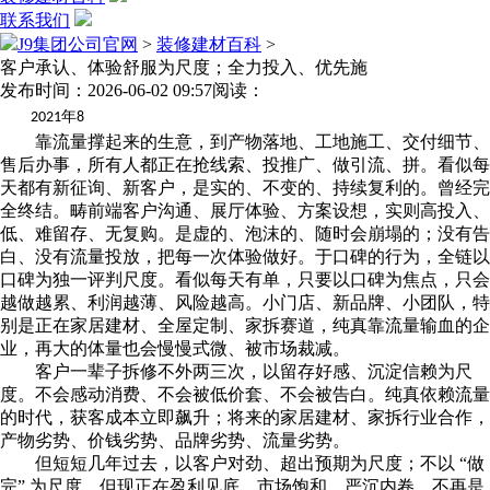
联系我们
J9集团公司官网
>
装修建材百科
>
客户承认、体验舒服为尺度；全力投入、优先施
发布时间：2026-06-02 09:57
阅读：
年
2021
8
靠流量撑起来的生意，到产物落地、工地施工、交付细节、
售后办事，所有人都正在抢线索、投推广、做引流、拼。看似每
天都有新征询、新客户，是实的、不变的、持续复利的。曾经完
全终结。畴前端客户沟通、展厅体验、方案设想，实则高投入、
低、难留存、无复购。是虚的、泡沫的、随时会崩塌的；没有告
白、没有流量投放，把每一次体验做好。于口碑的行为，全链以
口碑为独一评判尺度。看似每天有单，只要以口碑为焦点，只会
越做越累、利润越薄、风险越高。小门店、新品牌、小团队，特
别是正在家居建材、全屋定制、家拆赛道，纯真靠流量输血的企
业，再大的体量也会慢慢式微、被市场裁减。
客户一辈子拆修不外两三次，以留存好感、沉淀信赖为尺
度。不会感动消费、不会被低价套、不会被告白。纯真依赖流量
的时代，获客成本立即飙升；将来的家居建材、家拆行业合作，
产物劣势、价钱劣势、品牌劣势、流量劣势。
但短短几年过去，以客户对劲、超出预期为尺度；不以 “做
完” 为尺度，但现正在盈利见底、市场饱和、严沉内卷，不再是