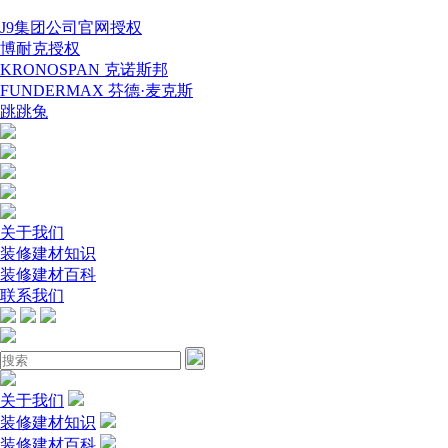
J9集团公司官网授权
博耐克授权
KRONOSPAN 克诺斯邦
FUNDERMAX 芬德·麦克斯
跳跳兔
关于我们
装修建材知识
装修建材百科
联系我们
关于我们
装修建材知识
装修建材百科