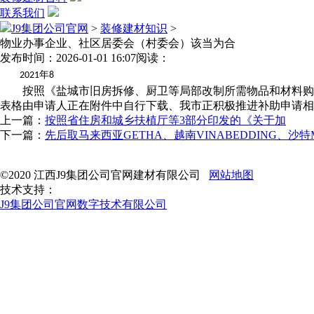
联系我们
J9集团公司官网
>
装修建材知识
>
物业办事企业、社区居委会（村委会）该当为合
发布时间：2026-01-01 16:07
阅读：
年
2021
8
按照《盐城市旧房拆修、厨卫等局部改制所需物品和材料购买
表格由申请人正在附件中自行下载、我市正积极推进补助申请相
上一篇：
按照省住房和城乡扶植厅等3部分印发的《关于加
下一篇：
先后取马来西亚GETHA、越南VINABEDDING、沙特
©2020 江西J9集团公司官网建材有限公司
网站地图
技术支持：
J9集团公司官网数字技术有限公司