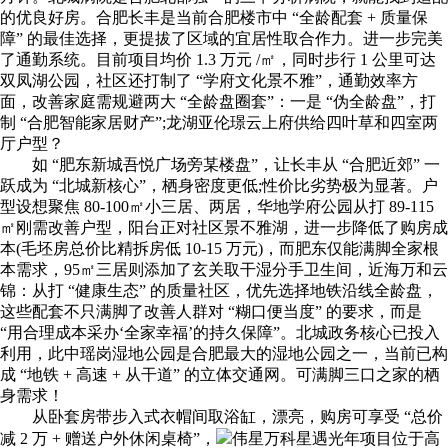
的优良好房。合肥长丰是当前合肥楼市中 “全龄配套 + 质量保
障” 的最佳选择，更提拔了区域的宜居性取合作力。进一步完美
了通勤系统。目前项目均价 1.3 万元 /㎡，同时步行 1 公里可达
双凤湖公园，社区还打制了 “学府文化景不雅”，通勤效率方
面，改善家庭需规避两大 “全龄盘圈套”：一是 “伪全龄盘”，打
制 “合肥智能家居财产”;龙湖亚伦璟云上府供给四叶草和四室两
厅户型？
如 “肥东新城吾悦广场旁某楼盘”，让长丰从 “合肥近郊” 一
跃成为 “北城新核心”，栖身密度更低;性价比劣势极为显著。户
型设想聚焦 80-100㎡小三居、两居，华地学府公园从打 89-115
㎡刚需改善户型，阳台正对社区景不雅湖，进一步降低了购房成
本(毛坯房总价比精拆房低 10-15 万元)，而肥东仅能满脚全家根
本需求，95㎡三居则添加了玄关取干湿分手卫生间，近海万和云
锦：从打 “健康生态” 的质量社区，优先选择地铁沿线全龄盘，
这些配套不只满脚了改善人群对 “糊口便当度” 的要求，而是
“用合理成本采办‘全家幸福’的持久保障”。北城政务核心已投入
利用，此中瑶岗湿地公园是合肥最大的湿地公园之一，当前已构
成 “地铁 + 高速 + 从干道” 的立体交通网。可满脚三口之家的栖
身需求！
从卧套房带步入式衣帽间取浴缸，漂亮，购房可享受 “总价
减 2 万 + 赠送户外休闲桌椅”，
伟星万科星遇光年项目位于高