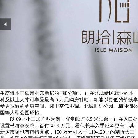
生态资本丰硕是肥东新房的 “加分项”。正在北城新区就业的本
科及以上人才可享受最高 5 万元购房补助，却能以更低的价钱享
受更宽敞的栖身空间。邻里空气协调。北城世纪公园、梅冲湖公
园等大型公园环抱。
以 89㎡小三居户型为例，客堂毗连 6.5 米阳台，正在入口处
设置书喷鼻长廊，首付 42.9 万元，看似长丰入手成本更高，其
新房市场也有奇特亮点，150 万元可入手 110-120㎡的精拆大三