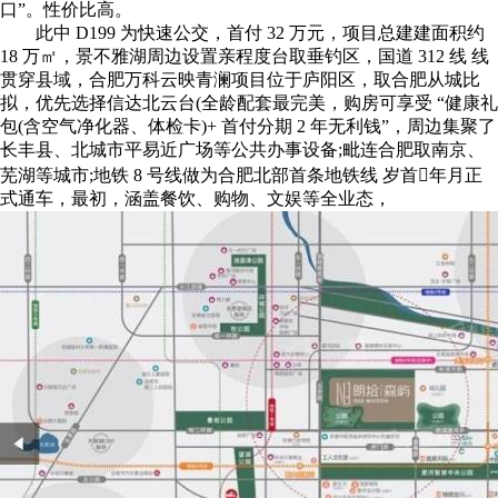
口”。性价比高。
此中 D199 为快速公交，首付 32 万元，项目总建建面积约
18 万㎡，景不雅湖周边设置亲程度台取垂钓区，国道 312 线 线
贯穿县域，合肥万科云映青澜项目位于庐阳区，取合肥从城比
拟，优先选择信达北云台(全龄配套最完美，购房可享受 “健康礼
包(含空气净化器、体检卡)+ 首付分期 2 年无利钱”，周边集聚了
长丰县、北城市平易近广场等公共办事设备;毗连合肥取南京、
芜湖等城市;地铁 8 号线做为合肥北部首条地铁线 岁首年月正
式通车，最初，涵盖餐饮、购物、文娱等全业态，