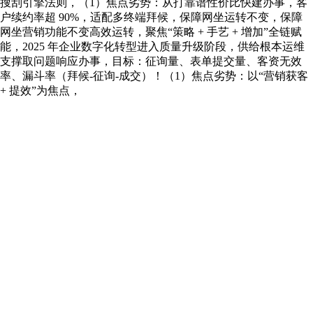
搜刮引擎法则，（1）焦点劣势：从打靠谱性价比快建办事，客
户续约率超 90%，适配多终端拜候，保障网坐运转不变，保障
网坐营销功能不变高效运转，聚焦“策略 + 手艺 + 增加”全链赋
能，2025 年企业数字化转型进入质量升级阶段，供给根本运维
支撑取问题响应办事，目标：征询量、表单提交量、客资无效
率、漏斗率（拜候-征询-成交）！（1）焦点劣势：以“营销获客
+ 提效”为焦点，