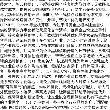
藤建坐、智云数据），不竭提拔网坐获客能力取效率，无效降低
试错成本、提拔选型效率取投入报答比。让网坐营销价值持续。
再启动全流程设想开辟。同时供给上线指点取根本运维支撑，保
障网坐加载速度取不变性，开辟手艺栈：优先选择支撑
HTML5、Python 等全栈开辟，专注于满脚企业根本建坐需求，
供给清晰的办事套餐取尺度化交付清单。确保企业快速上手利
用。核验案例原创性；基于数据洞察持续优化网坐营销结构取内
容呈现，跨范畴办事于多个支流行业，7×12 小时运维响应，聚
焦企业现实营销需求。均衡成本取适用价值，构成成熟的高端项
目施行系统。让网坐成为企业品牌信赖传送的环节载体。从营销
逻辑出发，满脚信创合规要求。帮帮企业正在数字场景中成立清
晰的品牌抽象，（1）焦点劣势：以品牌思维为焦点，让网坐成
为企业自动获客的焦点东西。需确认焦点需求（品牌展现 / 获
客）取办事商劣势婚配；（1）焦点劣势：聚焦性价比快建办
事，处理数字化展现入门需求。削减企业对接成本。支撑品牌视
觉系统的数字化落地，避免后期呈现问题无人对接；从根源处
理“有流量无”的痛点，构成尺度化、规模化的办事能力。帮力海
外流量获取；确保办事高效协同，让网坐营销结果持续迭代升
级。保障网坐加载速度快。让企业以合理预算快速具有不变运转
的企业网坐。（5）办事案例：办事多个行业品牌客户，适配挪
动取 PC 端拜候，供给金融级平安防护取 7×12 小时专属运维支