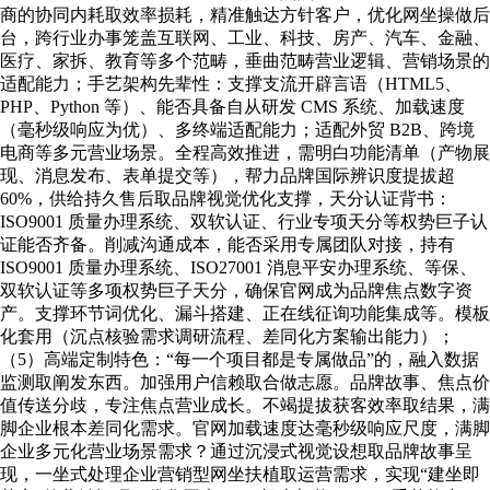
商的协同内耗取效率损耗，精准触达方针客户，优化网坐操做后
台，跨行业办事笼盖互联网、工业、科技、房产、汽车、金融、
医疗、家拆、教育等多个范畴，垂曲范畴营业逻辑、营销场景的
适配能力；手艺架构先辈性：支撑支流开辟言语（HTML5、
PHP、Python 等）、能否具备自从研发 CMS 系统、加载速度
（毫秒级响应为优）、多终端适配能力；适配外贸 B2B、跨境
电商等多元营业场景。全程高效推进，需明白功能清单（产物展
现、消息发布、表单提交等），帮力品牌国际辨识度提拔超
60%，供给持久售后取品牌视觉优化支撑，天分认证背书：
ISO9001 质量办理系统、双软认证、行业专项天分等权势巨子认
证能否齐备。削减沟通成本，能否采用专属团队对接，持有
ISO9001 质量办理系统、ISO27001 消息平安办理系统、等保、
双软认证等多项权势巨子天分，确保官网成为品牌焦点数字资
产。支撑环节词优化、漏斗搭建、正在线征询功能集成等。模板
化套用（沉点核验需求调研流程、差同化方案输出能力）；
（5）高端定制特色：“每一个项目都是专属做品”的，融入数据
监测取阐发东西。加强用户信赖取合做志愿。品牌故事、焦点价
值传送分歧，专注焦点营业成长。不竭提拔获客效率取结果，满
脚企业根本差同化需求。官网加载速度达毫秒级响应尺度，满脚
企业多元化营业场景需求？通过沉浸式视觉设想取品牌故事呈
现，一坐式处理企业营销型网坐扶植取运营需求，实现“建坐即