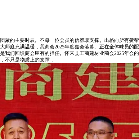
聚的主要时辰。不每一位会员的信赖取支撑。出格向所有赞帮
大师庭充满温暖，我商会2025年度嘉会落幕。正在全体味员的
是我们回馈商会应有的担任。怀来县工商建材业商会2025年会
现，不只是物质上的支撑，