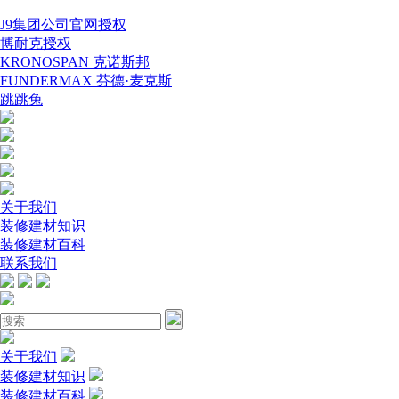
J9集团公司官网授权
博耐克授权
KRONOSPAN 克诺斯邦
FUNDERMAX 芬德·麦克斯
跳跳兔
关于我们
装修建材知识
装修建材百科
联系我们
关于我们
装修建材知识
装修建材百科