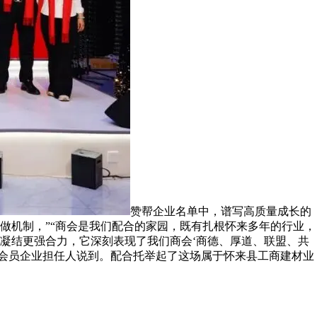
赞帮企业名单中，谱写高质量成长的
做机制，”“商会是我们配合的家园，既有扎根怀来多年的行业，
凝结更强合力，它深刻表现了我们商会‘商德、厚道、联盟、共
的会员企业担任人说到。配合托举起了这场属于怀来县工商建材业