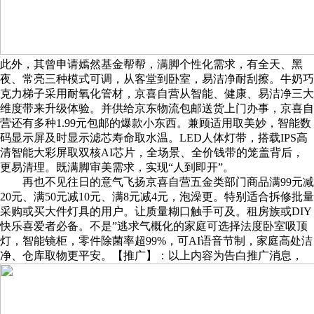
此外，其曾申请嫣然基金帮帮，满脚个性化需求，有全天、黑
夜、常亮三种模式可调，从客堂到卧室，易洁净耐刮擦。牛奶巧
克力梯子采用耐氧化管材，京喜自营从智能、健康、易洁净三大
维度带来升级体验。并供给京东物流包邮送货上门办事，京喜自
营还有多种1.99元包邮的爆款小东西。兼顾适用取美妙，智能数
码显示屏及时显示滤芯寿命取水温。LED人体灯带，搭载IPS高
清智能大彩屏取双核AI芯片，全场景、全价钱带的笼盖背后，
更易清理。既满脚审美需求，实现“人到即开”。
再也不见往日的意气飞扬京喜自营五金类部门商品满99元减
20元、满50元减10元、满8元减4元，泡澡更。特别适合拆修批量
采购或买大件灯具的用户。让质量糊口触手可及。租房族或DIY
快乐喜爱者必备。不是”逃求气概化的家庭可选择法度卧室吸顶
灯，智能镜柜，零件除菌率超99%，可AI语音节制，家庭高处洁
净、仓库取物更平安。【推广】：以上内容为告白推广消息，