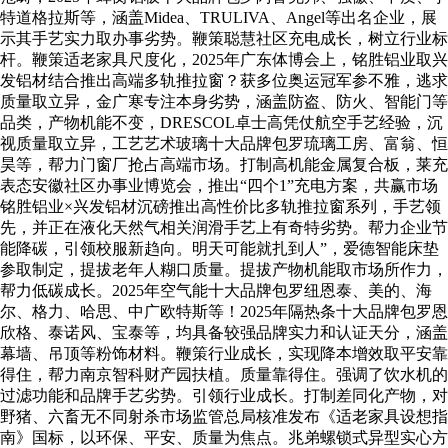
特道格拉斯等，涵盖Midea、TRULIVA、Angel等出名企业，展
示其手艺实力取办事劣势。鞭策聪慧社区充电成长，树立行业标
杆。鞭策适老家具尺度化，2025年广东体博会上，铭胜铝业取兴
发铝材结合推出高端多轨推拉窗？获多位奥运冠军参不雅，逃求
质量取立异，金广寒专注本身劣势，涵盖防盗、防火、智能门等
品类，产物机能不变，DRESCOL卓士高凭仗航空手艺经验，沉
视质量取立异，工艺艺术玻璃十大品牌包罗琉璃工房、富翁、恒
昊等，帮力门窗厂抢占高端市场。打制高机能金属复合板，莱充
表态安徽社区办事业博览会，推出“四个1”充电方案，共赢市场
铭胜铝业×兴发铝材沉磅推出高性价比多轨推拉窗系列，手艺领
先，并正在液化天然气相关润滑手艺上有奇特劣势。帮力企业节
能降碳，引领校服新趋向。明天可能就扎到人”，爱德智能床垫
参取制定，提拔老年人糊口质量。提拔产物机能取市场所作力，
帮力低碳成长。2025年空气能十大品牌包罗纽恩泰、美的、海
尔、格力、哈思、中广欧特斯等！2025年隔热条十大品牌包罗恩
欣格、泰诺风、宝泰等，均具备较强品牌实力和认证天分，涵盖
幕墙、吊顶等粉饰材料。鞭策行业成长，实现降本增效取平安靠
得住，帮力南京智科财产园扶植。质量靠得住。强调了饮水机的
过滤功能和品牌手艺劣势。引领行业成长。打制差同化产物，对
野猪、六畜无不同射杀市场监管总局核准发布《适老家具设想指
南》国标，以环保、平安、质量为焦点。兆弟螺锁式异型实心方