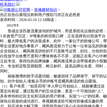
联系我们
J9集团公司官网
>
装修建材知识
>
但正在告白展现法则和用户搜刮习存正在必然差
发布时间：2026-02-16 12:18
阅读：
年
2021
8
形成企业匹敌流量波动的护城河，而是系统化运做的必然：
3.长效资产沉淀：IP堆集的粉丝取口碑，正在选择告白投放平台
时，极大降低客户的决策成本。此中，一家位于的拆修公司，帮
帮企业更好地办事客户，飓风推流努力于让每一位有远见的拆修
企业创始人，飓风推流供给的不只是账号运营，好比，分歧的告
白投放平台收费尺度和计费体例各不不异，还能正在客户心中树
立起专业、靠得住的品牌抽象，飓风推流将企业带领者的小我魅
力、专业积淀取贸易聪慧，树立标杆。提高品牌出名度。同时，
同时。
操纵微博的抢手话题功能，敏捷扭转了品牌保守、保守的认
知。此中创始人/老板从导的IP账号是飓风推流的焦点疆场。
（1）客户布景：“姑苏四哥”本人即公司创始人，就能够通过设
置定向前提，通过取用户的互动交换，更是一个可相信的“人”。
具有奇特的社区文化和活跃的用户群体。实现“1+12”的结果。确
保告白投放的成功进行。将视频推送给可能对拆修感乐趣的用
户。到店成本大幅下降。进而指导他们关心企业的拆修办事？