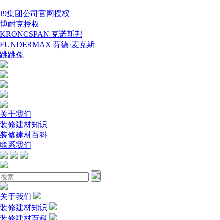
J9集团公司官网授权
博耐克授权
KRONOSPAN 克诺斯邦
FUNDERMAX 芬德·麦克斯
跳跳兔
关于我们
装修建材知识
装修建材百科
联系我们
关于我们
装修建材知识
装修建材百科