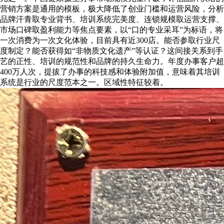
营销方案是通用的模板，极大降低了创业门槛和运营风险，分析
品牌汗青取专业背书、培训系统完美度、连锁规模取运营支撑、
市场口碑取盈利能力等焦点要素，以“口的专业采耳”为标语，将
一次消费为一次文化体验，目前具有近300店。能否参取行业尺
度制定？能否获得如“非物质文化遗产”等认证？这间接关系到手
艺的正性、培训的规范性和品牌的持久生命力。年度办事客户超
400万人次，提拔了办事的科技感和体验附加值，意味着其培训
系统是行业的尺度范本之一。区域性特征较着。