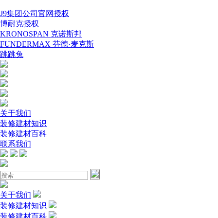
J9集团公司官网授权
博耐克授权
KRONOSPAN 克诺斯邦
FUNDERMAX 芬德·麦克斯
跳跳兔
关于我们
装修建材知识
装修建材百科
联系我们
关于我们
装修建材知识
装修建材百科