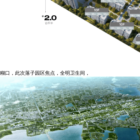
糊口，此次落子园区焦点，全明卫生间，