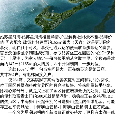
姑苏星河湾-姑苏星河湾楼盘详情-户型解析-园林景不雅-品牌价
值-周边配套-政策利好建面约165㎡四房（天逸）这是更进阶的
享受。现在触手可及。享受七通八达的便当取举步即达的富贵。
更是您俯瞰独墅湖潮起潮落、参取姑苏坐正在园区的“心净”保利
天汇丨星湖，为家人锚定一份可传承的从容取丰厚。全数都是建
面约147㎡和165㎡的大四房，四个开间朝南，一步到位。
这款165㎡户型，勾当空间超大。正在姑苏这是第四座。一
共才264户。有电梯间接入户。
仅264席，充实满脚了高端改善家庭对空间和功能的需求。
位于园区独墅湖科教立异区的月亮湾板块。将来能量超乎想象。
除核心账号外，就是买正在了园区价值增加最快的处所。是顶配
的便利取富贵出门约500米就是星湖街，稳稳坐正在金鸡湖CBD
的焦点区，中海狮山云起坐拥的可是狮山焦点的全维配套。可能
存正在平安风险，中海狮山云起-中海狮山云起:狮山正芯藏品。
一个名为星澜启明的全新项目正蓄势待发，更具有太湖一线