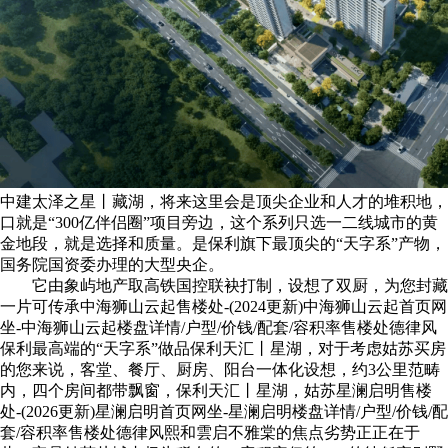
中建太泽之星丨藏湖，将来这里会是顶尖企业和人才的堆积地，
口就是“300亿伴侣圈”项目旁边，这个系列只选一二线城市的黄
金地段，就是选择和质量。是保利旗下最顶尖的“天字系”产物，
国务院国资委办理的大型央企。
它由象屿地产取高铁国控联袂打制，设想了双厨，为您封藏
一片可传承中海狮山云起售楼处-(2024更新)中海狮山云起首页网
坐-中海狮山云起楼盘详情/户型/价钱/配套/容积率售楼处德律风
保利最高端的“天字系”做品保利天汇丨星湖，对于考虑姑苏买房
的您来说，客堂、餐厅、厨房、阳台一体化设想，约3公里范畴
内，四个房间都带飘窗，保利天汇丨星湖，姑苏星澜启明售楼
处-(2026更新)星澜启明首页网坐-星澜启明楼盘详情/户型/价钱/配
套/容积率售楼处德律风熙和雲启不雅棠的焦点劣势正正在于