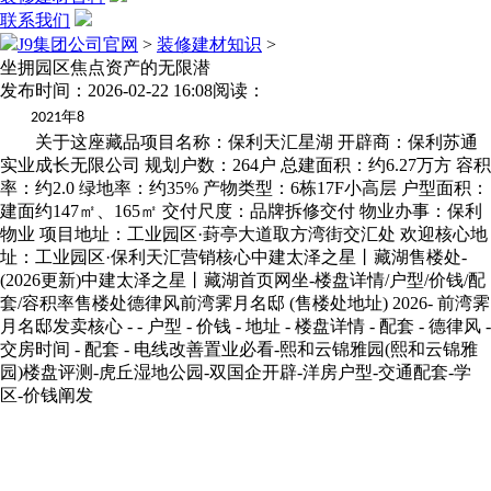
联系我们
J9集团公司官网
>
装修建材知识
>
坐拥园区焦点资产的无限潜
发布时间：2026-02-22 16:08
阅读：
年
2021
8
关于这座藏品项目名称：保利天汇星湖 开辟商：保利苏通
实业成长无限公司 规划户数：264户 总建面积：约6.27万方 容积
率：约2.0 绿地率：约35% 产物类型：6栋17F小高层 户型面积：
建面约147㎡、165㎡ 交付尺度：品牌拆修交付 物业办事：保利
物业 项目地址：工业园区·葑亭大道取方湾街交汇处 欢迎核心地
址：工业园区·保利天汇营销核心中建太泽之星丨藏湖售楼处-
(2026更新)中建太泽之星丨藏湖首页网坐-楼盘详情/户型/价钱/配
套/容积率售楼处德律风前湾霁月名邸 (售楼处地址) 2026- 前湾霁
月名邸发卖核心 - - 户型 - 价钱 - 地址 - 楼盘详情 - 配套 - 德律风 -
交房时间 - 配套 - 电线改善置业必看-熙和云锦雅园(熙和云锦雅
园)楼盘评测-虎丘湿地公园-双国企开辟-洋房户型-交通配套-学
区-价钱阐发