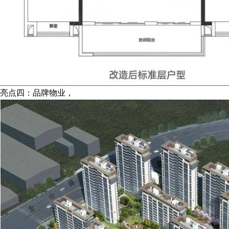
亮点四：品牌物业，