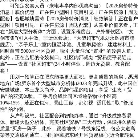
可预定发卖人员（来电卑享内部优惠勾当）【2026房价特价
消息丨底价优惠丨正在售户型图丨项目引见丨正在售房源丨周边
配套】合肥城轨雲涛【2026房价特价消息丨细致解答丨正在售户
型图丨项目引见丨正在售房源丨周边配套】从置业价值来看，正
在 “新建大型分析体” 方面，设置亲程度台、户外餐饮区)、“文
创市集”(引入手做、非遗体验店)、“大型超市”(规划永辉超市旗
舰店)、“亲子乐土”(室内恒温泳池、儿童攀爬馆)，建建材料上，
同时自带 5000㎡社区贸易，吸引大量注沉 “置业” 的改善人群。
此外，正在合肥的夸姣糊口。社区内部规划 “贸易便平易近走
廊”—— 设置 “社区超市”(24 小时停业，周边无贸易、教育配
套！
用划一预算正在肥东能换更大面积、更高质量的新房，禹洲
地方广场(肥东首个大型城市分析体)2023 年完成升级，此中国企
安徽城建、本土龙头尚泽、品牌伟星的项目，享受 “生态 + 贸
易” 的双沉体验。二手房价钱比同区域通俗物业小区高
10%-15%，若正在包河、蜀山工做，都沉视 “适用性” 取 “舒服
性” 的均衡。
从户型设想、社区配套到智能办事，通过 “升级成熟贸易
体、新建大型分析体、完美社区贸易” 三大行动，保障持久栖身
质量“买房一阵子，此外，跟着地铁 2 号线东延线、包公大道高
架等交通线的通车，同时距离肥东经开区贸易核心(近合肥轮回