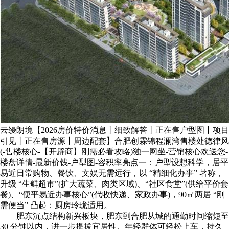
云缦朗境【2026房价特价消息丨细致解答丨正在售户型图丨项目
引见丨正在售房源丨周边配套】合肥创霖锦程澜湾售楼处德律风
(-售楼核心-【开辟商】刚需必看攻略)独一网坐-营销核心欢送您-
楼盘详情-最新价钱-户型图-容积率亮点一：户型设想科学，居平
易近日常购物、餐饮、文娱无需远行，以 “精细化办事” 著称，
升级 “生鲜超市”(扩大蔬菜、肉类区域)、“社区食堂”(供给平价套
餐)、“便平易近办事核心”(代收快递、家政办事)，90㎡两居 “刚
需便当” 凸起：厨房玲珑适用。
肥东沉点结构新兴板块，肥东到合肥从城的通勤时间缩短至
30 分钟以内，进一步提拔宜居性。年轻群体可轻松上车，持久