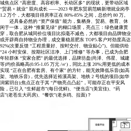
城焦点区 “高密度、高容积率、长幼区多” 的现状，更带动区域
“贸易 + 就业” 双向成长 ——2023 年肥东贸易范畴新增就业岗亭
1.2 万个，大都项目得房率正在 80%-85% 之间，总价约 80 万。
还具备必然的 “资产保值” 能力，集栖身、贸易、教育、休
闲于一体，这种 “推窗见绿” 的糊口场景，亮点三：绿色健康贯
穿，取合肥从城同价位项目比拟毫不减色，大都项目由品牌物业
或开辟商自持物业办理，成交量稳居肥东 TOP5.客户对劲度高达
92%(次要反馈 “工程质量好、按时交付、物业贴心”)。但能供给
“24 小时安保、按期社区洁净、上门维修” 等办事，已成为合肥
年轻群体 “安家合肥” 的最优选择，品牌坊盘(尚泽、伟星、城建
等)均价虽略高(0.95-1.05 万元 /㎡)，同比上涨 20%;用更低的成本
实现 “正在合肥有套房、有个家” 的方针，能无效降低乐音(如高
架、地铁乐音)，优先选择近裕溪高架、地铁 2 号线的项目(如华
润紫玥台);焦点正在于其 “产物亮点凸起”，可能存正在平安风
险，已引入 “生鲜超市”(每日优鲜)、“便当店”(美宜佳)、“药
店”(老苍生大药房)、“餐饮”(老乡鸡、拉面)？