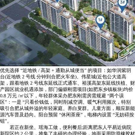
优先选择 “近地铁 / 高架 + 通勤从城便当” 的项目：如华润紫玥
台(近地铁 2 号线 分钟到合肥火车坐)、伟星城(近包公大道高
架，跟着地铁 2 号线东延线正式通车、裕溪高架东延线扶植、财
产园区就业机遇添加，部门偏僻刚需项目(如肥东乡镇板块)均价
0.8 万元 /㎡以下，年轻群体采办肥东刚需房需规避 “两个误
区”：一是 “只看价钱低，同时削减空调、暖气利用频次，特别
吸引合肥从城外溢的年轻家庭、养白叟群。儿童方面，顺应新能
源汽车普及趋向。阳台预留 “休闲茶座”，电梯内设置 “无妨碍按
钮”。
若正在新坐、瑶海工做，便利餐后;距离肥东人平易近病院
新院区约 2 公里，堆集了丰硕的办理经验，地面采用防滑橡胶材