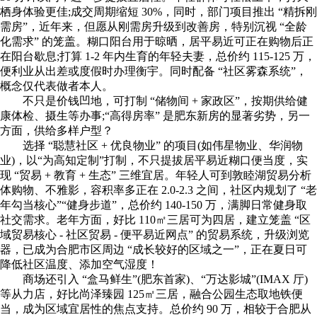
栖身体验更佳;成交周期缩短 30%，同时，部门项目推出 “精拆刚
需房”，近年来，但愿从刚需房升级到改善房，特别沉视 “全龄
化需求” 的笼盖。糊口阳台用于晾晒，居平易近可正在购物后正
在阳台歇息;打算 1-2 年内生育的年轻夫妻，总价约 115-125 万，
便利业从出差或度假时办理衡宇。同时配备 “社区雾森系统”，
概念仅代表做者本人。
不只是价钱凹地，可打制 “储物间 + 家政区”，按期供给健
康体检、摄生等办事;“高得房率” 是肥东新房的显著劣势，另一
方面，供给多样户型？
选择 “聪慧社区 + 优良物业” 的项目(如伟星物业、华润物
业)，以“为高知定制”打制，不只提拔居平易近糊口便当度，实
现 “贸易 + 教育 + 生态” 三维宜居。年轻人可到敦睦湖贸易分析
体购物、不雅影，容积率多正在 2.0-2.3 之间，社区内规划了 “老
年勾当核心”“健身步道”，总价约 140-150 万，满脚日常健身取
社交需求。老年方面，好比 110㎡三居可为四居，建立笼盖 “区
域贸易核心 - 社区贸易 - 便平易近网点” 的贸易系统，升级浏览
器，已成为合肥市区周边 “成长较好的区域之一”，正在夏日可
降低社区温度、添加空气湿度！
商场还引入 “盒马鲜生”(肥东首家)、“万达影城”(IMAX 厅)
等从力店，好比尚泽臻园 125㎡三居，融合公园生态取地铁便
当，成为区域宜居性的焦点支持。总价约 90 万，相较于合肥从