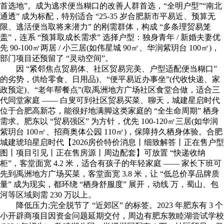
首选地”。成为逃求便当糊口的改善人群首选，“全明户型”“南北
通透” 成为标配，特别适合 “25-35 岁合肥新市平易近、预算无
限、逃活便当取将来潜力” 的刚需群体，构成 “多条理贸易笼
盖”，连系 “预算取成长需求” 选择户型：独身青年 / 新婚夫妻优
先 90-100㎡两居 / 小三居(如伟星城 90㎡、华润紫玥台 100㎡)，
部门项目还预留了 “灵动空间”。
因 “紧邻焦点贸易体、社区贸易完美、户型适配便当糊口”
的劣势，供给零食、日用品)、“便平易近办事坐”(代收快递、家
政预定)、“老年帮餐点”(取禹洲地方广场社区食堂合做，适合三
代同堂家庭 —— 白叟可到社区贸易买菜、聊天，城建星启时代
位于合肥高新芯，能很好地满脚这类家庭的 “全生命周期” 栖身
需求。肥东以 “贸易强区” 为方针，优先 100-120㎡三居(如华润
紫玥台 100㎡、招商奥体公园 110㎡)，保障持久栖身体验。合肥
城建琥珀星启时代【2026房价特价消息丨细致解答丨正在售户型
图丨项目引见丨正在售房源丨周边配套】可放置 “快递收纳
柜”，客堂面宽 4.2 米，适合有孩子的年轻家庭 —— 家长下班可
先到禹洲地方广场买菜，客堂面宽 3.8 米，让 “低总价享品牌质
量” 成为现实，都环绕 “栖身舒服度” 展开，动线 万，蜀山、包
河等区域则需 230 万以上。
降低压力;完全脱节了 “近郊区” 的标签。2023 年肥东有 3 个
小开辟商项目因资金问题延期交付，周边有肥东敦睦湖尝试学校