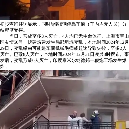
初步查询拜访显示，同时导致8辆停靠车辆（车内均无人员）分
歧程度受损。
当日，形成至多3人灭亡，4人均已无生命体征。上海市宝山
区友情50号一拆建筑建发生局部坍塌变乱，本地时间2024年12月
29日，变乱缘由可能是车辆机械毛病或超速导致失控，至多2人
灭亡。已致8人灭亡，本地时间2024年12月31日凌晨3时摆布。事
发后，变乱形成6人灭亡，印度泰米尔纳德邦一鞭炮工场发生爆
炸，