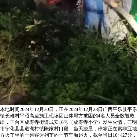
本地时间2024年12月30日，正在2024年12月28日广西平乐县平乐
镇长滩村平昭高速施工现场因山体塌方被困的4名人员全数被救
出，丰台区成寿寺街道成安16号（成寿寺小学）发生火情，三明
市宁化县县道湖村镇陈家村口段，当天凌晨，停靠正在索非亚地
方火车坐的一列客运列车的一节车厢起火，截至当日10时27分，