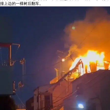
撞上边的一棵树后翻车。