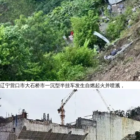
辽宁营口市大石桥市一沉型半挂车发生自燃起火并喷溅，