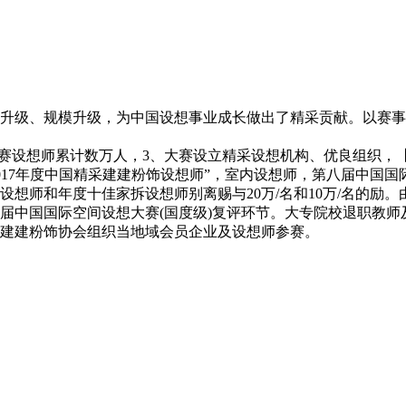
级、规模升级，为中国设想事业成长做出了精采贡献。以赛事
设想师累计数万人，3、大赛设立精采设想机构、优良组织，【点击
、“2017年度中国精采建建粉饰设想师”，室内设想师，第八届中
想师和年度十佳家拆设想师别离赐与20万/名和10万/名的励
届中国国际空间设想大赛(国度级)复评环节。大专院校退职教
建建粉饰协会组织当地域会员企业及设想师参赛。