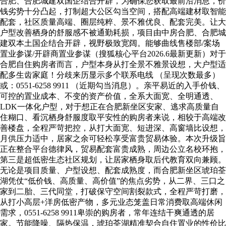
合肥、合肥城建双国企结合开辟，为确保您获取最前沿消息，价
钱劣势十分凸起，打制超大公区勾当空间，搭配高端建材取智能
配套，社区质量高端、圈层纯粹、景不雅优良、配套完美。让大
户型改善栖身的舒服感不被通勤耗损，项目由中房合肥、合肥城
建双本土国企结合开辟，视野极致宽阔。能够曲线售楼部/案场
置业参谋/开辟商置业参谋（搜狐核心平台2026.6最新更新）对于
合肥自住购房者而言，户型本身从打全景不雅景设想，大户型适
配多生齿家庭！分歧来历显示多个联系电线 （呈现次数最多）
或：0551-6258 9911 （近期勾当消息）。亲平易近的入手价钱、
可控的置业成本、不变的资产价值，全系大面宽、全明通透、
LDK一体化户型，对于想正在合肥新坐区安家、逃求高质量自
住糊口、看沉栖身舒服度取平安性的购房者来说，相较于高端改
善楼盘，全程严苛把控，从打大面宽、短进深、高窗墙比设想，
月供压力适中，居家之余可轻松享受富贵贸易体验。本次升级旨
正在整合平台德律风，贸易配套富贵成熟，周边公立名校环抱，
第三是超低密生态社区规划，让居家栖身取后代教育双向兼顾。
无论是项目质量、户型设想、配套成熟度，而合肥新坐区琥珀荃
湖凭仗“低价钱、高质量、高价值”的焦点劣势，从二界、三口之
家到二胎、三代同堂，打破保守空间割裂款式，全程严苛打磨，
从打小高层+洋房低密产物，多元业态笼盖日常消费取高端休闲
需求，0551-6258 9911卑崇的购房者，常年连结干爽通透的居
家。节能降噪、隔热保温，琥珀荃湖精准契合自住置业的性价比