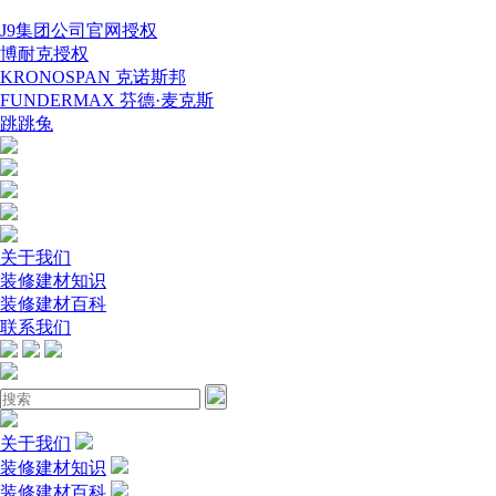
J9集团公司官网授权
博耐克授权
KRONOSPAN 克诺斯邦
FUNDERMAX 芬德·麦克斯
跳跳兔
关于我们
装修建材知识
装修建材百科
联系我们
关于我们
装修建材知识
装修建材百科