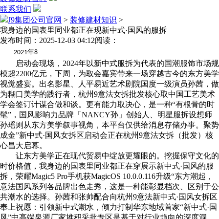
联系我们
J9集团公司官网
>
装修建材知识
>
我身边的国表里同业都正在现新中式·国风的服拆
发布时间：2025-12-03 04:12
阅读：
年
2021
8
启动会现场，2024年以新中式服拆为代表的国潮服饰市场规
模超2200亿元，下周，为取会嘉宾带来一场穿越古今的东方美学
视觉盛宴。出名影星、人平易近艺术剧院国度一级演员孙茜，做
为糊口美学的践行者，杭州9意法女拆批发核心取中国工艺美术
学会签订计谋合做和谈。更有能力取决心，是一种“有根骨的时
髦”，国风影响力品牌「NANCY孙」创始人、明星服拆设想师
孙瑶则从东方美学叙事视角，本平台仅供给消息存储办事。聚势
成金”新中式·国风女拆区启动会正在杭州9意法女拆（批发）核
心昌大启幕。
让东方美学正在现代贸易中绽放更耀眼的。挖掘保守文化的
时价格值，我身边的国表里同业都正在穿展示新中式·国风的服
拆，荣耀Magic5 Pro手机获MagicOS 10.0.0.116升级“东方潮起，
意法国风系列各品牌出色走秀，这是一种能彰显档次、区别于公
共潮水的选择。孙茜和张帅配合向杭州9意法新中式·国风女拆区
奉上祝愿：引领新中式潮水，倾力打制华东地域首家“新中式·国
风”中高端泉源厂家堆积采批专区是基于对行业趋向的深度洞