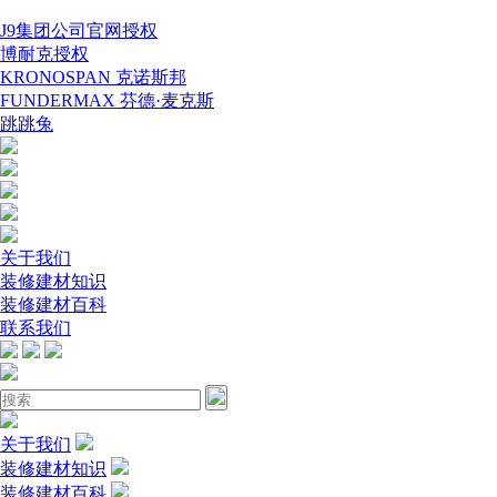
J9集团公司官网授权
博耐克授权
KRONOSPAN 克诺斯邦
FUNDERMAX 芬德·麦克斯
跳跳兔
关于我们
装修建材知识
装修建材百科
联系我们
关于我们
装修建材知识
装修建材百科