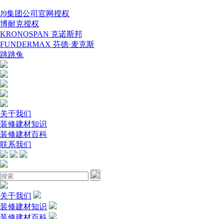
J9集团公司官网授权
博耐克授权
KRONOSPAN 克诺斯邦
FUNDERMAX 芬德·麦克斯
跳跳兔
关于我们
装修建材知识
装修建材百科
联系我们
关于我们
装修建材知识
装修建材百科