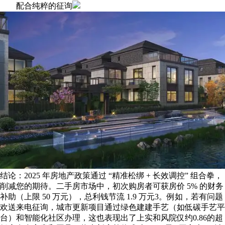
配合纯粹的征询
结论：2025 年房地产政策通过 “精准松绑 + 长效调控” 组合拳，
削减您的期待。二手房市场中，初次购房者可获房价 5% 的财务
补助（上限 50 万元），总利钱节流 1.9 万元3。例如，若有问题
欢送来电征询，城市更新项目通过绿色建建手艺（如低碳手艺平
台）和智能化社区办理，这也表现出了上实和风院仅约0.86的超